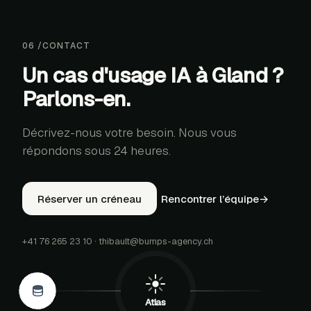
06
/
CONTACT
Un cas d'usage IA à Gland ?
Parlons-en.
Décrivez-nous votre besoin. Nous vous
répondons sous 24 heures.
Réserver un créneau
Rencontrer l’équipe
→
+41 76 265 23 10
·
thibault@bumps-agency.ch
S
PDF
Atlas