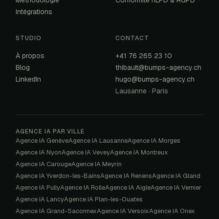
Méthodologie
Conformité nLPD & RGPD
Intégrations
STUDIO
CONTACT
À propos
+41 76 265 23 10
Blog
thibault@bumps-agency.ch
LinkedIn
hugo@bumps-agency.ch
Lausanne · Paris
AGENCE IA PAR VILLE
Agence IA
Genève
Agence IA
Lausanne
Agence IA
Morges
Agence IA
Nyon
Agence IA
Vevey
Agence IA
Montreux
Agence IA
Carouge
Agence IA
Meyrin
Agence IA
Yverdon-les-Bains
Agence IA
Renens
Agence IA
Gland
Agence IA
Pully
Agence IA
Rolle
Agence IA
Aigle
Agence IA
Vernier
Agence IA
Lancy
Agence IA
Plan-les-Ouates
Agence IA
Grand-Saconnex
Agence IA
Versoix
Agence IA
Onex