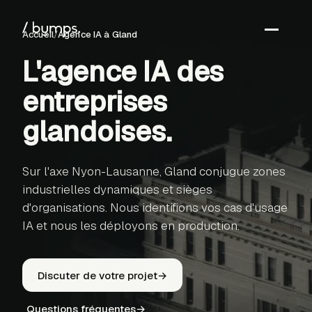
Accueil
/
Agence IA
à Gland
L'agence IA des
←
entreprises
S
glandoises
.
Sur l'axe Nyon-Lausanne, Gland conjugue zones
industrielles dynamiques et sièges
d'organisations. Nous identifions vos cas d'usage
IA et nous les déployons en production.
Discuter de votre projet
→
Questions fréquentes
→