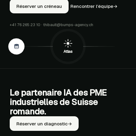
Réserver un créneau
Rencontrer l’équipe
→
+41 76 265 23 10
·
thibault@bumps-agency.ch
S
PDF
Atlas
Le partenaire IA des PME
industrielles de Suisse
romande.
Réserver un diagnostic
→