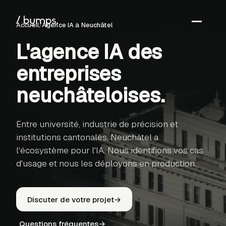
Accueil
/
Agence IA
à Neuchâtel
L'agence IA des
←
entreprises
S
neuchâteloises
.
Entre université, industrie de précision et
institutions cantonales, Neuchâtel a
l'écosystème pour l'IA. Nous identifions vos cas
d'usage et nous les déployons en production.
Discuter de votre projet
→
Questions fréquentes
→