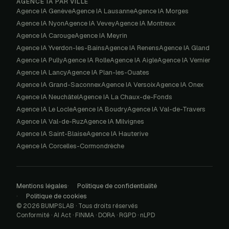
AGENCE IA PAR VILLE
Agence IA
Genève
Agence IA
Lausanne
Agence IA
Morges
Agence IA
Nyon
Agence IA
Vevey
Agence IA
Montreux
Agence IA
Carouge
Agence IA
Meyrin
Agence IA
Yverdon-les-Bains
Agence IA
Renens
Agence IA
Gland
Agence IA
Pully
Agence IA
Rolle
Agence IA
Aigle
Agence IA
Vernier
Agence IA
Lancy
Agence IA
Plan-les-Ouates
Agence IA
Grand-Saconnex
Agence IA
Versoix
Agence IA
Onex
Agence IA
Neuchâtel
Agence IA
La Chaux-de-Fonds
Agence IA
Le Locle
Agence IA
Boudry
Agence IA
Val-de-Travers
Agence IA
Val-de-Ruz
Agence IA
Milvignes
Agence IA
Saint-Blaise
Agence IA
Hauterive
Agence IA
Corcelles-Cormondrèche
Mentions légales
Politique de confidentialité
Politique de cookies
© 2026 BUMPSLAB · Tous droits réservés
Conformité · AI Act · FINMA · DORA · RGPD · nLPD