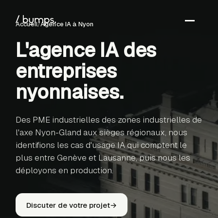
Accueil
/
Agence IA
à Nyon
L'agence IA des
←
entreprises
S
nyonnaises
.
Des PME industrielles des zones industrielles de
l'axe Nyon-Gland aux sièges régionaux, nous
identifions les cas d'usage IA qui comptent le
plus entre Genève et Lausanne, puis nous les
déployons en production.
Discuter de votre projet
→