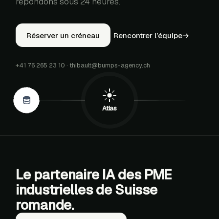
répondons sous 24 heures.
Réserver un créneau
Rencontrer l’équipe
→
+41 76 265 23 10
·
thibault@bumps-agency.ch
S
PDF
Atlas
Le partenaire IA des PME
industrielles de Suisse
romande.