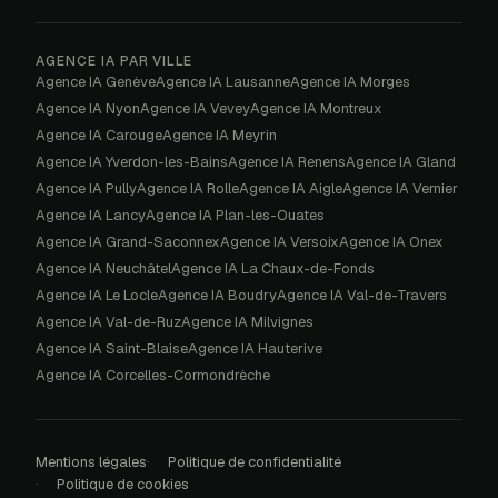
AGENCE IA PAR VILLE
Agence IA
Genève
Agence IA
Lausanne
Agence IA
Morges
Agence IA
Nyon
Agence IA
Vevey
Agence IA
Montreux
Agence IA
Carouge
Agence IA
Meyrin
Agence IA
Yverdon-les-Bains
Agence IA
Renens
Agence IA
Gland
Agence IA
Pully
Agence IA
Rolle
Agence IA
Aigle
Agence IA
Vernier
Agence IA
Lancy
Agence IA
Plan-les-Ouates
Agence IA
Grand-Saconnex
Agence IA
Versoix
Agence IA
Onex
Agence IA
Neuchâtel
Agence IA
La Chaux-de-Fonds
Agence IA
Le Locle
Agence IA
Boudry
Agence IA
Val-de-Travers
Agence IA
Val-de-Ruz
Agence IA
Milvignes
Agence IA
Saint-Blaise
Agence IA
Hauterive
Agence IA
Corcelles-Cormondrèche
Mentions légales
Politique de confidentialité
Politique de cookies