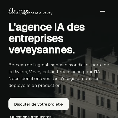
Accueil
/
Agence IA
à Vevey
L'agence IA des
←
entreprises
S
veveysannes
.
Berceau de l'agroalimentaire mondial et porte de
la Riviera, Vevey est un terrain riche pour l'IA.
Nous identifions vos cas d'usage et nous les
déployons en production.
Discuter de votre projet
→
Questions fréquentes
→