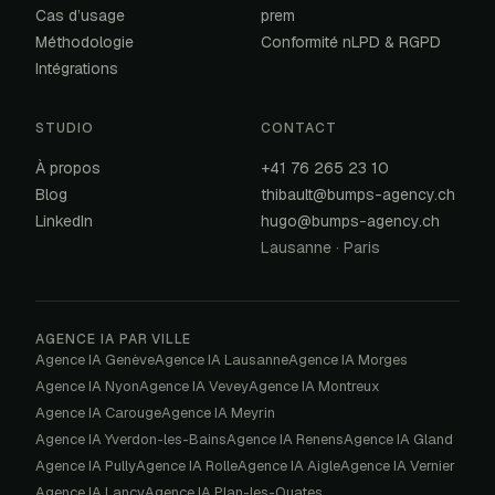
Cas d’usage
prem
Méthodologie
Conformité nLPD & RGPD
Intégrations
STUDIO
CONTACT
À propos
+41 76 265 23 10
Blog
thibault@bumps-agency.ch
LinkedIn
hugo@bumps-agency.ch
Lausanne · Paris
AGENCE IA PAR VILLE
Agence IA
Genève
Agence IA
Lausanne
Agence IA
Morges
Agence IA
Nyon
Agence IA
Vevey
Agence IA
Montreux
Agence IA
Carouge
Agence IA
Meyrin
Agence IA
Yverdon-les-Bains
Agence IA
Renens
Agence IA
Gland
Agence IA
Pully
Agence IA
Rolle
Agence IA
Aigle
Agence IA
Vernier
Agence IA
Lancy
Agence IA
Plan-les-Ouates