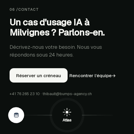
06
/
CONTACT
Un cas d'usage IA à
Milvignes ? Parlons-en.
Décrivez-nous votre besoin. Nous vous
répondons sous 24 heures.
Réserver un créneau
Rencontrer l’équipe
→
+41 76 265 23 10
·
thibault@bumps-agency.ch
S
PDF
Atlas