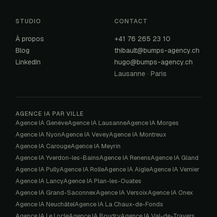
STUDIO
CONTACT
À propos
+41 76 265 23 10
Blog
thibault@bumps-agency.ch
LinkedIn
hugo@bumps-agency.ch
Lausanne · Paris
AGENCE IA PAR VILLE
Agence IA
Genève
Agence IA
Lausanne
Agence IA
Morges
Agence IA
Nyon
Agence IA
Vevey
Agence IA
Montreux
Agence IA
Carouge
Agence IA
Meyrin
Agence IA
Yverdon-les-Bains
Agence IA
Renens
Agence IA
Gland
Agence IA
Pully
Agence IA
Rolle
Agence IA
Aigle
Agence IA
Vernier
Agence IA
Lancy
Agence IA
Plan-les-Ouates
Agence IA
Grand-Saconnex
Agence IA
Versoix
Agence IA
Onex
Agence IA
Neuchâtel
Agence IA
La Chaux-de-Fonds
Agence IA
Le Locle
Agence IA
Boudry
Agence IA
Val-de-Travers