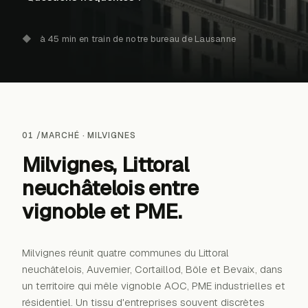
◆
à 45 min en train de notre bureau de Lausanne
01 /
MARCHÉ ·
MILVIGNES
Milvignes, Littoral
neuchâtelois entre
vignoble et PME
.
Milvignes réunit quatre communes du Littoral
neuchâtelois, Auvernier, Cortaillod, Bôle et Bevaix, dans
→
un territoire qui mêle vignoble AOC, PME industrielles et
résidentiel. Un tissu d'entreprises souvent discrètes