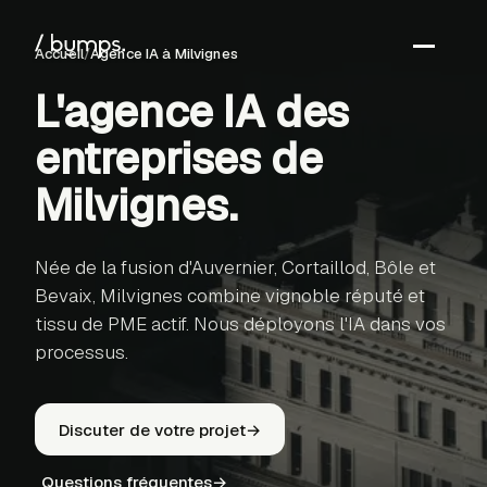
Accueil
/
Agence IA
à Milvignes
L'agence IA des
←
entreprises de
S
Milvignes
.
Née de la fusion d'Auvernier, Cortaillod, Bôle et
Bevaix, Milvignes combine vignoble réputé et
tissu de PME actif. Nous déployons l'IA dans vos
processus.
Discuter de votre projet
→
Questions fréquentes
→