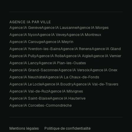
AGENCE IA PAR VILLE
Agence IA
Genève
Agence IA
Lausanne
Agence IA
Morges
Agence IA
Nyon
Agence IA
Vevey
Agence IA
Montreux
Agence IA
Carouge
Agence IA
Meyrin
Agence IA
Yverdon-les-Bains
Agence IA
Renens
Agence IA
Gland
Agence IA
Pully
Agence IA
Rolle
Agence IA
Aigle
Agence IA
Vernier
Agence IA
Lancy
Agence IA
Plan-les-Ouates
Agence IA
Grand-Saconnex
Agence IA
Versoix
Agence IA
Onex
Agence IA
Neuchâtel
Agence IA
La Chaux-de-Fonds
Agence IA
Le Locle
Agence IA
Boudry
Agence IA
Val-de-Travers
Agence IA
Val-de-Ruz
Agence IA
Milvignes
Agence IA
Saint-Blaise
Agence IA
Hauterive
Agence IA
Corcelles-Cormondrèche
Mentions légales
Politique de confidentialité