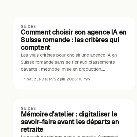
GUIDES
Comment choisir son agence IA en
Suisse romande : les critères qui
comptent
Les vrais critères pour choisir une agence IA en
Suisse romande sans se fier aux classements
payants : méthode, mise en production,
souveraineté, références.
Thibault Le Balier
/
22 juil. 2026
/
10
min
GUIDES
Mémoire d'atelier : digitaliser le
savoir-faire avant les départs en
retraite
Le savoir de réglage part à la retraite. Comment