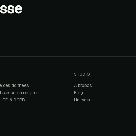
isse
STUDIO
té des données
À propos
t suisse ou on-prem
Blog
 nLPD & RGPD
LinkedIn