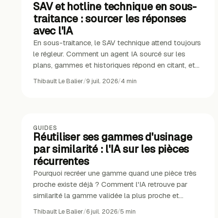
SAV et hotline technique en sous-
traitance : sourcer les réponses
avec l'IA
En sous-traitance, le SAV technique attend toujours
le régleur. Comment un agent IA sourcé sur les
plans, gammes et historiques répond en citant, et
passe de 2 jours à 2 heures.
Thibault Le Balier
/
9 juil. 2026
/
4
min
GUIDES
Réutiliser ses gammes d'usinage
par similarité : l'IA sur les pièces
récurrentes
Pourquoi recréer une gamme quand une pièce très
proche existe déjà ? Comment l'IA retrouve par
similarité la gamme validée la plus proche et
accélère la préparation méthodes.
Thibault Le Balier
/
6 juil. 2026
/
5
min