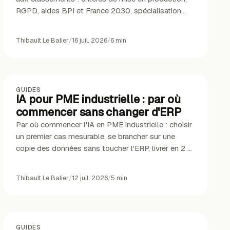
RGPD, aides BPI et France 2030, spécialisation
métier.
Thibault Le Balier
/
16 juil. 2026
/
6
min
GUIDES
IA pour PME industrielle : par où
commencer sans changer d'ERP
Par où commencer l'IA en PME industrielle : choisir
un premier cas mesurable, se brancher sur une
copie des données sans toucher l'ERP, livrer en 2 à
4 semaines.
Thibault Le Balier
/
12 juil. 2026
/
5
min
GUIDES