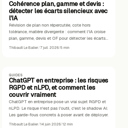
Cohérence plan, gamme et devis :
détecter les écarts silencieux avec
l'IA
Révision de plan non répercutée, cote hors
tolérance, matière divergente : comment l'IA croise
plan, gamme, devis et OF pour détecter les écarts
documentaires avant la production.
Thibault Le Balier
/
7 juil. 2026
/
5
min
GUIDES
ChatGPT en entreprise : les risques
RGPD et nLPD, et comment les
couvrir vraiment
ChatGPT en entreprise pose un vrai sujet RGPD et
nLPD. Le risque n'est pas l'outil, c'est le shadow AI.
Les garde-fous concrets à poser avant de déployer.
Thibault Le Balier
/
14 juin 2026
/
12
min