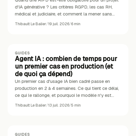
d'IA générative ? Les critères RGPD, les cas RH,
médical et judiciaire, et comment la mener sans
bloquer.
Thibault Le Balier
/
19 juil. 2026
/
6
min
GUIDES
Agent IA : combien de temps pour
un premier cas en production (et
de quoi ça dépend)
Un premier cas d'usage IA bien cadré passe en
production en 2 à 4 semaines. Ce qui tient ce délai,
ce qui le rallonge, et pourquoi le modèle n'y est
pour rien.
Thibault Le Balier
/
13 juil. 2026
/
5
min
GUIDES