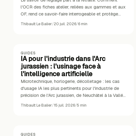
l'OCR des fiches atelier, reliées aux gammes et aux
OF, rend ce savoir-faire interrogeable et protège
l'entreprise.
Thibault Le Balier
/
20 juil. 2026
/
6
min
GUIDES
IA pour l'industrie dans l'Arc
jurassien : l'usinage face à
l'intelligence artificielle
Microtechnique, horlogerie, décolletage : les cas
d'usage IA les plus pertinents pour l'industrie de
précision de l'Arc jurassien, de Neuchâtel à la Vallée
de Joux.
Thibault Le Balier
/
15 juil. 2026
/
5
min
GUIDES